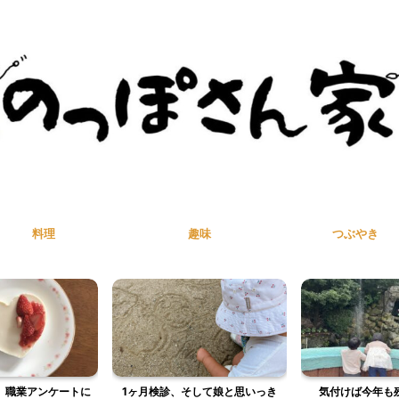
料理
趣味
つぶやき
、職業アンケートに
1ヶ月検診、そして娘と思いっき
気付けば今年も