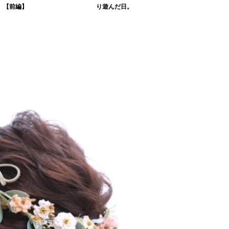
。【前編】
り遊んだ日。