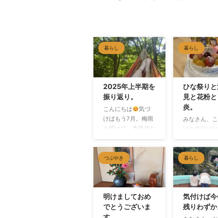
暮らし
暮らし
2025年上半期を
ひな祭りと
振り返り。
見と花粉と
炎。
こんにちは
気づ
けばもう7月。梅雨
みなさん、こ
も明けて、本格的な
は☺︎先日は
暑さがやってきまし
でしたが
たね。みなさん、い
んどう過ごさ
かがお過ごしでしょ
たか？♩ 我
つぶやき
暮らし
うか？ 久々の投稿
ひな祭りの前
になってしまいまし
族で津久見へ
たが、今日は上半期
けしました
明けましておめ
気付けば今
の振り返りをしたい
河津桜が見た
でとうございま
残りわずか
と思います。のっぽ
、子供達は公
す。
さん家の上半期は、
きたい
、