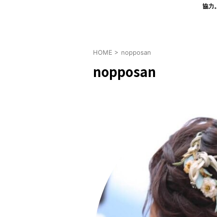
協力
HOME
>
nopposan
nopposan