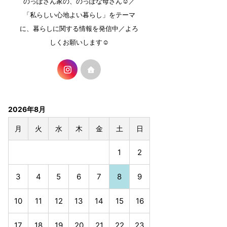
のっぽさん家の、のっぽな母さん☺︎／
「私らしい心地よい暮らし」をテーマ
に、暮らしに関する情報を発信中／よろ
しくお願いします☺︎
2026年8月
月
火
水
木
金
土
日
1
2
3
4
5
6
7
8
9
10
11
12
13
14
15
16
17
18
19
20
21
22
23