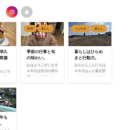
料理
暮らし
つぶやき
暮らし
津久
季節の行事と旬
暮らしはひらめ
胃腸
の味わい。
きと行動力。
おはようございます
みなさんこんにちは
☺︎今日は先日の節分
☺︎今日はふと最近思
んにち
について書きた
うことについて書き
ひな祭り
いと思います。 節
たいと思います。
みなさ
分は本来、四季を分
「最近、なんだか毎
れまし
ける節目のこと。豆
日同じことの繰り返
が家は
まきをしたり、恵方
しだなぁ」なんて思
日に家
巻きを食べたりと特
うこと、ありません
お出か
になじみが深いもの
か？ 私は、ふとそ
夫は
年も
です。 そして節分
んな気持ちになるこ
い
。
と言えば、2月3日
とがありました。し
園に行
のイメージがありま
かし、最近になりほ
私はと