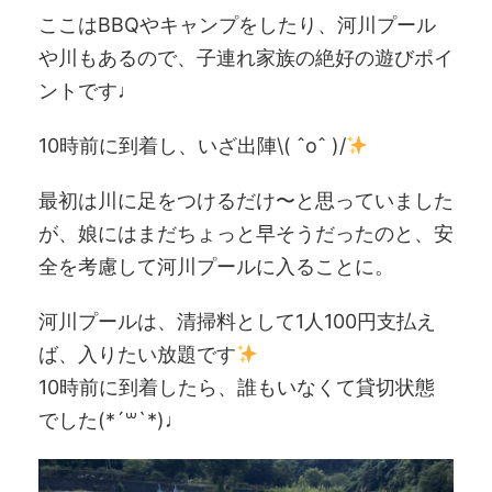
ここはBBQやキャンプをしたり、河川プール
や川もあるので、子連れ家族の絶好の遊びポイ
ントです♩
10時前に到着し、いざ出陣\( ˆoˆ )/
最初は川に足をつけるだけ〜と思っていました
が、娘にはまだちょっと早そうだったのと、安
全を考慮して河川プールに入ることに。
河川プールは、清掃料として1人100円支払え
ば、入りたい放題です
10時前に到着したら、誰もいなくて貸切状態
でした(*´꒳`*)♩