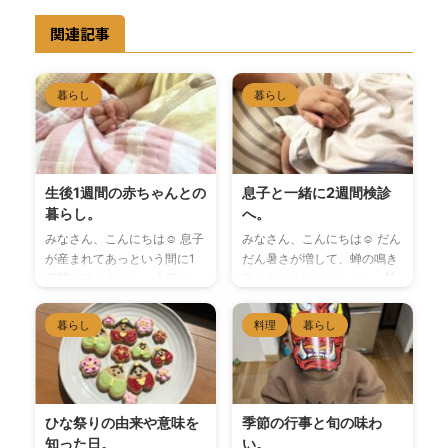
関連記事
暮らし
暮らし
生後1週間の赤ちゃんとの
息子と一緒に2週間検診
暮らし。
へ。
みなさん、こんにちは☺︎ 息子
みなさん、こんにちは☺︎ だん
が産まれてあっという間に1
だん暑さが増して、蝉の鳴き
週間が経ちました。今日は、
声も大きくなりましたね~
退院後の赤ちゃんとの生活に
昨日は、息子と2週間検診に
ついて書きたいと思います。
行ってきました。産後1ヶ月
暮らし
料理
暮らし
退院の日 4日間の入院を経
は車の運転をしないように言
て、無事に息子と2人で退院
われており、夫の予定に合わ
することができました◡̈♥︎ 入
せて日時を調整したため、正
院中、娘は義実家にお世話に
式にはまだ生後12日です。 完
なっていたので、退院の日
全母乳育児なので、正直どの
ひな祭りの由来や意味を
季節の行事と旬の味わ
は、夫に迎えに来てもらい一
くらい飲んでくれているのか
知った日。
い。