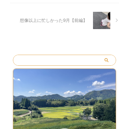
われ、熱を測ってみたら37.7
度。 これはまさかの乳腺炎と
いうやつか？！と思い、トイ
レに行くと太ももの内側に赤
想像以上に忙しかった9月【前編】
い点々がたくさんあり、蕁麻
疹も出ていることに気付きま
した。 急いで病院に連絡をし
て症状を伝えたところ、家に
カロナールはあるかと聞か
れ、幸 ...