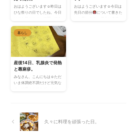
度アパートへ。 娘の時もそう
は分かりませんが、私の体重
おはようございます☺︎昨日は
おはようございます☺︎今日は
でしたが、コロナ禍で出産直
がどんどん落ちているため、
ひな祭りの日でしたね。今日
先日の節分
について書きた
後の面会や、お泊まりができ
きっと体重も増えているんじ
はひな祭りについて調べてみ
いと思います。 節分は本来、
なかったので、退院日に合わ
ゃないかなぁ~という感じで
ました。 ひな祭り(3月3日)と
四季を分ける節目のこと。豆
せて義両親にも来てもらい息
した。 私自身はいつも通り、
は ひな祭りとは、3月3日の
まきをしたり、恵方巻きを食
暮らし
子を抱いてもらいました。
検尿、体重、血圧測定をして
桃の節句のことで、女の子の
べたりと特になじみが深いも
𓅿𓅿𓅿𓈒 𓂂𓏸 初めて息子を見た娘
もらい、特に問題もなく回復
健やかな成長や幸せを祈願し
のです。 そして節分と言え
は、「赤ちゃん可愛いね！ ...
も順調とのことでした\( ˆˆ ...
てお祝いをする日です。 雛人
ば、2月3日のイメージがあり
形について 雛人形は、子ども
ますが、今年は2月2日だった
たちの変わりに病気や事故か
ので、なぜ今年は節分が1日
産後14日、乳腺炎で発熱
ら守ってくれるとされていま
早かったのかを調べて見まし
と蕁麻疹。
す。そのため、女の子が元気
た𓅯𓈒𓏸 𓅯 ⸒⸒ まず最初に驚い
みなさん、こんにちは☺︎ただ
で幸せになるようにお祝いや
たのが、節分の日は必ずしも
いま体調絶不調だけど元気な
の気持ちや願いを込めて飾り
毎年2月3日ではないというこ
のっぽ母さんでございます。
ます。 昔は、紙などで作った
と。節分とは、「立春の前
4日前の夜、急におっぱいの
人形で自分の体をなでること
日」のことで、「立春の日」
張りが強くなり、授乳しても
によって穢れを人形に移し、
がずれると節分の日も変わる
なかなか痛みが引かなかった
それを川に流して邪気払いを
そうです
では、なぜ立春が
ため、搾乳と、冷却を繰り返
する「流し雛」を行っていた
ズレるのでしょうか？？そ ...
しました。少し張りがマシに
久々に料理を頑張った日。
...
なったので、寝ようと思って
横になると、急激な寒気に襲