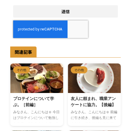
関連記事
その他
その他
プロテインについて学
友人に頼まれ、職業アン
ぶ。［前編］
ケートに協力。【後編】
みなさん、こんにちは☺︎ 今日
みなさん、こんにちは☺︎ 前編
はプロテインについて勉強し
に引き続き、後編も見に来て
たので、それをまとめていき
くださってありがとうござい
たいと思います。 プロテイン
ます
それでは、後編スター