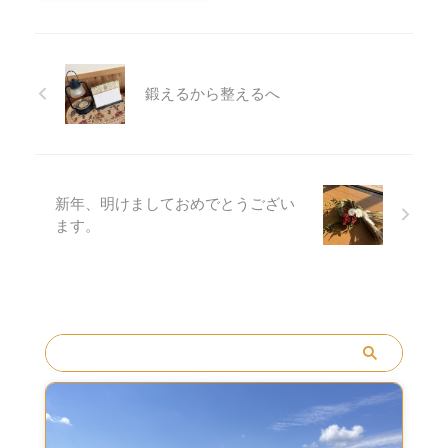
べたので、ご紹介します。 食
てだったのですが、一度診て
気で向き合っていたなら大丈
べ物・飲み物編 ⚫︎焼肉⚫︎オロ
もらいたかったので、今回エ
夫。と言われたので、協力す
ナミンC この２つは陣痛ジン
コーで異常がないかを調べて
ることにしました。 4、5年
クスの定番といってもいいほ
もらいました。 特に今まで大
前の当時の記憶を遡り、丸２
ど◎調べてみると、医学的な
鍛えるから整えるへ
きな病 ...
日…。情熱 ...
根拠があるわけではないよう
ですが、焼肉を食べたり、オ
ロナミンCを飲んで実際に陣
痛が来たという方が多いよう
です。 実は私も、娘の時に予
新年、明けましておめでとうござい
定日の夕飯に焼肉を食べた
ます。
ら、その日の夜に陣痛が始ま
りました( ・∇・) 私の友人に
も焼肉を食べた日に陣痛が始
まった子がいます。その子も
私もオロナミンCまで飲 ...