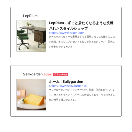
LepRium
LepRium - ずっと居たくなるような洗練
されたスタイルショップ
https://www.leprium.com
ナチュラルでビターな家具とずっと愛用したくなる飽きのこな
い雑貨、暮らしにアクセントと彩りを加えるグリーン、美味し
い食事ができるカフェ
Sallygarden
1 User
10 Pockets
ホーム | Sallygarden
https://www.sallygarden.jp
サリーガーデンのシフォンケーキの、製造・販売を行っていま
す。カフェやイベントスペースも併設しており、ゆったりとし
たお時間も過ごせますよ。