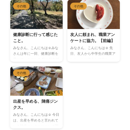
（Protein）とは プロテイン
ト♩ ④パティシエになって
その他
その他
（Protein）とは日本語で『タ
から工夫している点 私が入社
ンパク質』のことを指し、ギ
したのは、長年続いている日
リシャ語の『プロテオス（一
本茶の専門店で、そこのカフ
番大切なもの）』が語源で、
ェで提供する商品のスイーツ
炭水化物、脂質とともに三大
部門でした。なので、健康に
健康診断に行って感じた
友人に頼まれ、職業アン
栄養素の一つに挙げられるも
良いといわれる日本茶を使用
こと。
ケートに協力。【前編】
のである。 その『タンパク
したお菓子作りがメインでし
みなさん、こんにちは☺︎みな
みなさん、こんにちは☺︎ 先
質』を成分として多く含み、
た。 健康に良い商品を提供す
さんは年に一回、健康診断を
日、友人から中学生の職業ア
効率よく補給、摂取できるサ
るということで、小麦アレル
受けていますか？ 私は毎年誕
ンケートに協力して欲しいと
プリメントとして商品化さ
ギーの方や子供も安心して食
生日の前後に行くようにして
連絡がありました。私は大学
れ、市販されたのち通称とし
べられるよう、米粉を使用し
います。 今年は、普通の定期
卒業後、OL、パティシエ、ボ
その他
てそれが多くの人に知られる
たグルテンフリーのものや、
検診に加えて、乳がん検査、
ディーメイクトレーナー、ス
様になった。 ⚫︎人体で重要な
合成保存料、着色料、安定
腹部超音波検査、甲状腺検査
ポーツ教室のアシスタント
役割を果たす「タン ...
剤、乳化剤などの添加物は使
の３つのオプションを追加し
等、たくさんのお仕事に携わ
わず、原 ...
ました。 子宮がん検診につい
らせてもらっていました。 そ
ては、今年はひと足先に妊婦
の中でも、今回はパティシエ
出産を早める、陣痛ジン
健診で受けました。 腹部超音
という職業について。上記の
クス。
波検査は去年から受けてお
通り、私は色んな仕事をして
みなさん、こんにちは☺︎ 今日
り、エコーで内臓や心臓に異
いた為、長く続けたものじゃ
は、出産を早めると言われて
常がないかを見てもらいま
ないけど大丈夫？？と心配に
いる陣痛ジンクスについて調
す。 甲状腺の検査は今年初め
なりましたが、その仕事と本