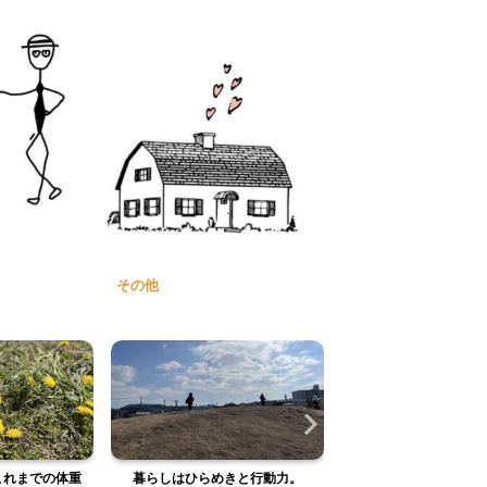
その他
きと行動力。
七草粥を食べて無病息災を願
頭の中と部屋を整理す