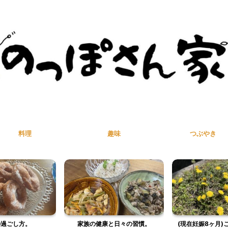
料理
趣味
つぶやき
と日々の習慣。
(現在妊娠8ヶ月)これまでの体重
暮らしはひらめ