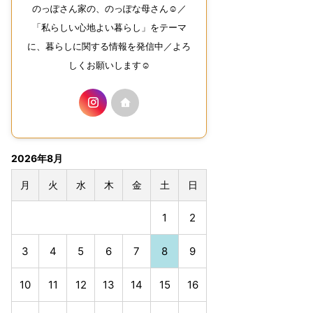
のっぽさん家の、のっぽな母さん☺︎／
「私らしい心地よい暮らし」をテーマ
に、暮らしに関する情報を発信中／よろ
しくお願いします☺︎
2026年8月
月
火
水
木
金
土
日
1
2
3
4
5
6
7
8
9
10
11
12
13
14
15
16