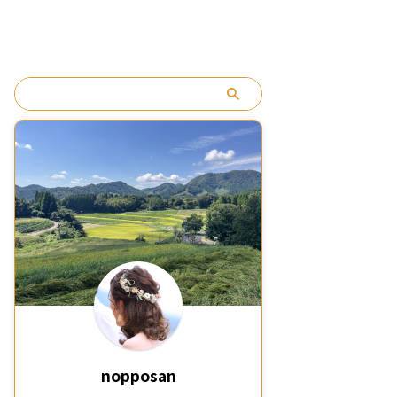
う。
nopposan