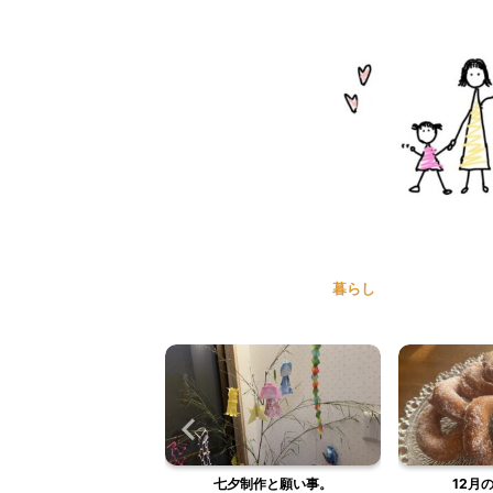
暮らし
夕制作と願い事。
12月の過ごし方。
家族の健康