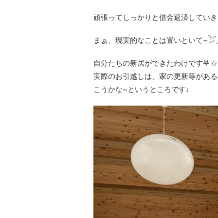
頑張ってしっかりと借金返済していき
まぁ、現実的なことは置いといて~𓅯𓈒
自分たちの新居ができたわけです𖤐 ✩
実際のお引越しは、家の更新等がある
こうかな~というところです♩