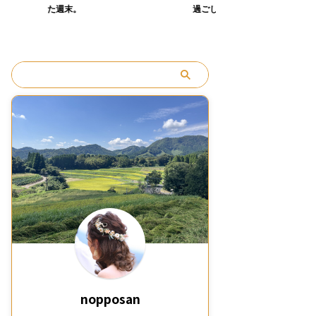
。
過ごし方。
編］
nopposan