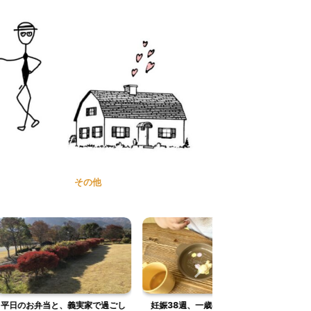
その他
義実家で過ごし
妊娠38週、一歳の娘とお家での
プロテインについて学