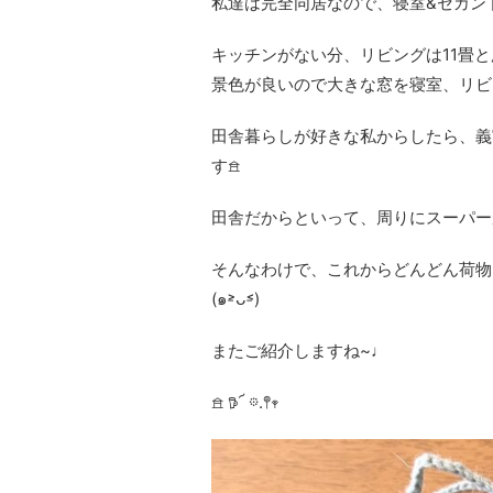
私達は完全同居なので、寝室&セカン
キッチンがない分、リビングは11畳
景色が良いので大きな窓を寝室、リビ
田舎暮らしが好きな私からしたら、義
す𖠿
田舎だからといって、周りにスーパー
そんなわけで、これからどんどん荷物
(๑˃̵ᴗ˂̵)
またご紹介しますね~♩
𖠿 𖠚՜ 𖡼.𖤣𖥧