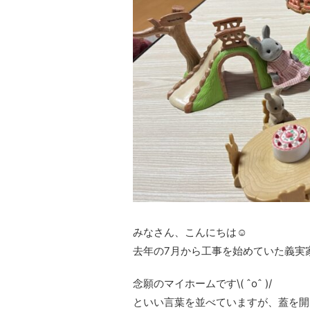
みなさん、こんにちは☺︎
去年の7月から工事を始めていた義実
念願のマイホームです\( ˆoˆ )/
といい言葉を並べていますが、蓋を開け