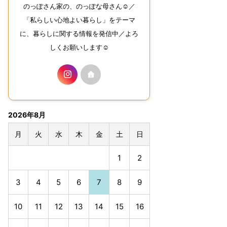
のっぽさん家の、のっぽな母さん☺︎／
「私らしい心地よい暮らし」をテーマ
に、暮らしに関する情報を発信中／よろ
しくお願いします☺︎
2026年8月
月
火
水
木
金
土
日
1
2
3
4
5
6
7
8
9
10
11
12
13
14
15
16