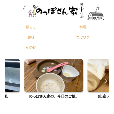
暮らし
料理
趣味
つぶやき
その他
今日のご飯。
(出産レポ)息子の誕生。
新居の