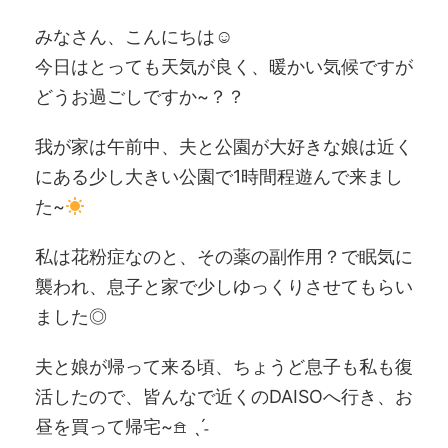
みなさん、こんにちは☺︎
今日はとっても天気が良く、暖かい気候ですが
どうお過ごしですか~？？
我が家は午前中、夫と公園が大好きな娘は近く
にある少し大きい公園で1時間程遊んで来まし
た~
私は花粉症なのと、その薬の副作用？で眠気に
襲われ、息子と家で少しゆっくりさせてもらい
ました◎
夫と娘が帰って来る頃、ちょうど息子も私も復
活したので、皆んなで近くのDAISOへ行き、お
昼を買って帰宅~𖠿 ˎˊ˗