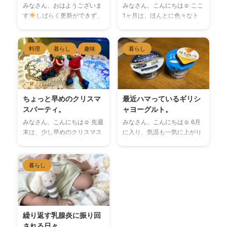
みなさん、おはようございま
みなさん、こんにちは☺︎ ここ
す
しばらく更新ができず、
1ヶ月は、ほんとに色々なト
気付けばバタバタと日々が過
ラブルが続き、あっという間
ぎていました。 以前
の1ヶ月間でした𓅯𓈒𓏸 しか
Instagramに書かせてもらっ
し、どれも早めの処置のおか
料理
暮らし
趣味
暮らし
たのですが、2月末に知り合
げで、酷くならずに済んだの
いからお声かけいただき、初
でよかったです◎ そして昨日
のマルシェ出店が決まりまし
は私と息子の1ヶ月検診でし
た。 初めての事なので、ウキ
た。 息子を預け、いつも通り
ウキワクワク！
何を作ろう
検尿、体重、血圧測定をし、
ちょっと早めのクリスマ
最近ハマっているギリシ
かな〜。こんなのあったらい
先生からの内診を受けまし
スパーティ。
ャヨーグルト。
いなぁ〜。とか、色んな人に
た。 子宮もほぼ元の大きさに
みなさん、こんにちは☺︎ 先週
みなさん、こんにちは☺︎ 6月
相談しながら張り切って作っ
戻っており、悪露も落ち着い
末は、少し早めのクリスマス
に入り、気温も一気に上がり
ていたのですが、まさかの子
ていたので、今日からはこれ
パーティをしました
今年
暑くなりましたねぇ~！☀︎私
供の入園式の日と被ってしま
まで通り普通の生活を送って
は、義実家で義妹と一緒に計
も臨月に入ったので、今月中
いました(*_*)𖦹‎ なーんとな
も大丈夫ですよと言われまし
画して、クリスマスパーティ
には産まれるかなぁ~と毎日
暮らし
く、被らないといいなぁ〜と
た\( ˆˆ )/
やっと湯船に浸か
を行うことに♩ 義妹が料理を
ドキドキワクワクしながら過
は思ってたんだけど、、、な
れるし、車の運転もできる
担当してくれたので、私はケ
ごしています♩ 体重も、目標
んてこったーーー_(┐「ε:) ...
し、運動もできる~！と ...
ーキと飾り付け&テーブルコ
の10kgを超えて、＋11kgに
ーディネートを担当しました
到達しようとしております
◡̈♥︎ クリスマスリース第二
(´°̥̥̥̥̥̥̥̥ω°̥̥̥̥̥̥̥̥｀) 何か甘いものが欲し
繰り返す乳腺炎に振り回
弾！！前に作ったリースが枯
くなった時には、夫のプロテ
される日々。