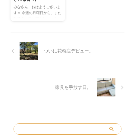
れてしまったので、また再度
インを飲んでいたのですが、
みなさん、おはようございま
新しいものを作り、ハギレで
最近はギリシャヨーグルトに
す☺︎ 今週の月曜日から、また
サンタさんも作ってみました
ハマって、色んな味を食べ比
乳腺炎に振り回されているの
(ᵔᴥᵔ)❄︎ 前回のはどちらかとい
べています𓅯𓈒𓏸 なので、今日
っぽ母さんです。 先週は義実
うと、ちょっと新年感が強め
はそのギリシャヨーグルトに
家に４日間お世話になり、日
のリースだったので、今回の
ついて調べてみました。 ギリ
曜日に家に帰ってきたのです
はちゃんとクリスマス感を出
シャヨーグ ...
が、夜になりなんだかしんど
せたような気が ...
いなぁ、、、と思いながら眠
ついに花粉症デビュー。
りにつきました。 そして夜
中、おっぱいの張りで目が覚
めたので、とりあえず息子を
起こして飲んでもらうこと
に。 息子も眠いのか、あまり
飲んでくれない。。スッキリ
家具を手放す日。
しないので、自分でマッサー
ジをして再度寝ることにしま
した。 翌朝、目覚めと同時に
体の不調とおっぱいの痛みを
感じ、熱を測ってみたとこ
ろ、37. ...