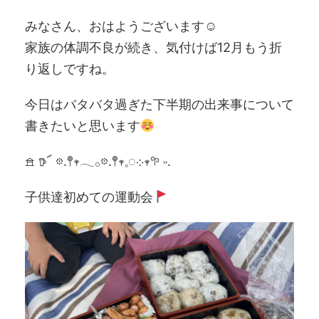
みなさん、おはようございます☺︎
家族の体調不良が続き、気付けば12月もう折
り返しですね。
今日はバタバタ過ぎた下半期の出来事について
書きたいと思います
𖠿 𖠚՜ 𖡼.𖤣𖥧𓂃𓂂𖡼.𖤣𖥧𓈒◌܀𖥧𖧧 ˒˒.
子供達初めての運動会