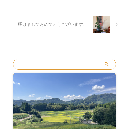
に義実家に帰ることを伝え、
母と解散しました𓅯𓈒𓏸 その後
は、久々に夫と2人の時間が
できたので、映画と迷いまし
明けましておめでとうございます。
たが、ひとまずカフェに行く
ことにしました。 私も夫もあ
まりカフェに詳しく無いの
で、とりあえず現在地から1
番 ...