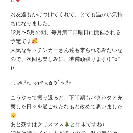
お友達もかけつけてくれて、とても温かい気持
ちになりました。
12月〜5月の間、毎月第二日曜日に開催される
予定です
人気なキッチンカーさん達も来られるみたいな
ので、次回も楽しみに、準備頑張ります\( ˆoˆ
)/
𓂃𓂂𖡼.𖤣𖥧𓈒◌܀𖥧𖧧 ˒˒.𖠿 𖠚՜ 𖡼.𖤣𖥧
こうやって振り返ると、下半期もバタバタと充
実した日々を過ごせたなぁと改めて思いました
あと残すはクリスマス
と年末ですね♩