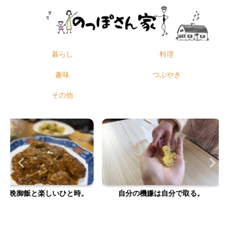
暮らし
料理
趣味
つぶやき
その他
しいひと時。
自分の機嫌は自分で取る。
やりたい事
充実