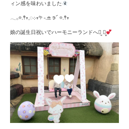
ィン感を味わいました
𓂃𓂂𖡼.𖤣𖥧𓈒◌܀𖥧𖧧 ˒˒.𖠿 𖠚՜ 𖡼.𖤣𖥧
娘の誕生日祝いでハーモニーランドへꪔ̤̮ ꪔ̤̥‎