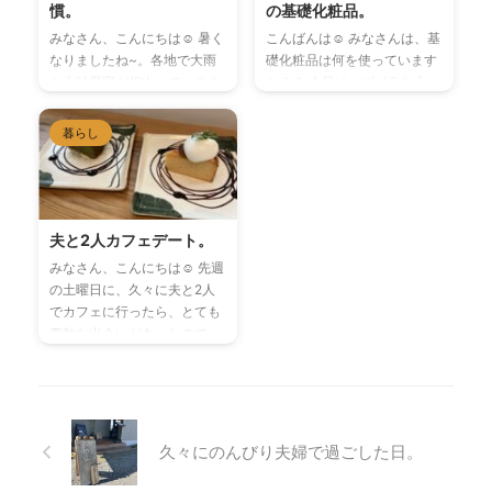
花見をした日。みなさん、お
て)寝返りがキツイ...( ⚆ ⚆ )
慣。
の基礎化粧品。
はようございます☺︎ 昨日は夫
あと、歩くのも一苦労(´°̥̥̥̥̥̥̥̥ω°̥̥̥̥̥̥̥̥
みなさん、こんにちは☺︎ 暑く
こんばんは☺︎ みなさんは、基
が仕事だったので、義両親と
｀) 38週目の定期検診で、そ
なりましたね~。各地で大雨
礎化粧品は何を使っています
一緒に大分県竹田市にオープ
の事を伝えると、赤ちゃんが
や土砂災害が相次いでいるよ
か？？ 今日は、ズボラな上に
ンした、しだれ桜の里へお花
降りてきてるのかもしれない
うです。 私が住んでいる地域
匂いに敏感な私が、唯一気に
見に行ってきました。しだれ
ね。と言われ、内診をしても
も、大雨や雷がすごく、緊急
入っている基礎化粧品をご紹
暮らし
桜の里しだれ桜の里は、今年
...
速報が何度も鳴っている状態
介したいと思います☺︎ ズボラ
の3月16日にグランド ...
です。 これ以上被害が拡大し
な私がオススメする基礎化粧
ませんように
みなさん、気
品 資生堂さんのELIXIR(エリ
を付けてお過ごしください。
クシール)の化粧水と乳液で
今日は家族の健康と日々の習
す。 私は元々長年スポーツを
夫と2人カフェデート。
慣について書きたいと思いま
していて、ズボラな上に、汗
みなさん、こんにちは☺︎ 先週
す
3月末にお引っ越しを
かきで匂いにも敏感なため、
の土曜日に、久々に夫と2人
し、早くも3ヶ月が過ぎまし
毎日朝晩しっかりと基礎化粧
でカフェに行ったら、とても
た。引っ越してからはご飯は
品をつけたりなどといった、
素敵な出会いがあったので、
主に私が担当しており(母が仕
肌のケアを全くしていません
ご紹介したいと思います☺︎ そ
事のため)、野菜モリモリを目
でした。 これまではとにかく
の日は、午前中に家の打ち合
指し、なるべく薄味ヘルシー
手軽に使えて匂いが気になら
わせが入っていたので、娘を
な料理を意識しながら作って
なかった、オールインワンの
義父と義祖母に預け、義母と
います。 元々濃い味付 ...
パックか無印の化粧水 ...
３人で打ち合わせに行きまし
久々にのんびり夫婦で過ごした日。
た。 打ち合わせ後は、３人で
お昼ご飯を食べて、夫は夕方