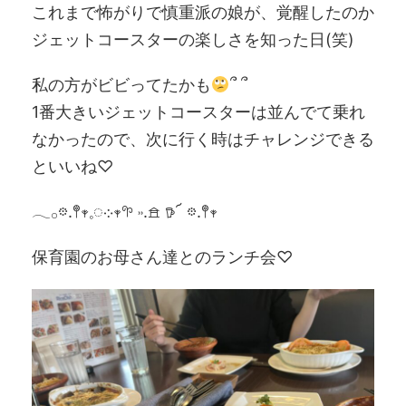
これまで怖がりで慎重派の娘が、覚醒したのか
ジェットコースターの楽しさを知った日(笑)
私の方がビビってたかも
՞ ՞
1番大きいジェットコースターは並んでて乗れ
なかったので、次に行く時はチャレンジできる
といいね♡
𓂃𓂂𖡼.𖤣𖥧𓈒◌܀𖥧𖧧 ˒˒.𖠿 𖠚՜ 𖡼.𖤣𖥧
保育園のお母さん達とのランチ会♡