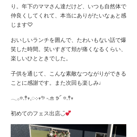
り。年下のママさん達だけど、いつも自然体で
仲良くしてくれて、本当にありがたいなぁと感
じます♡
おいしいランチを囲んで、たわいもない話で爆
笑した時間。笑いすぎて頬が痛くなるくらい、
楽しいひとときでした。
子供を通じて、こんな素敵なつながりができる
ことに感謝です。また次回も楽しみ♩
𓂃𓂂𖡼.𖤣𖥧𓈒◌܀𖥧𖧧 ˒˒.𖠿 𖠚՜ 𖡼.𖤣𖥧
初めてのフェス出店◡̈