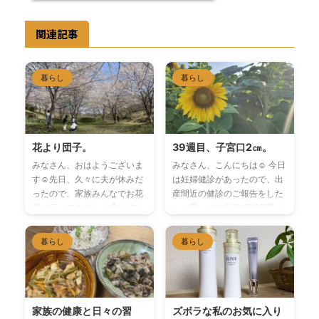
関連記事
暮らし
暮らし
花より団子。
39週目、子宮口2㎝。
みなさん、おはようございま
みなさん、こんにちは☺︎ 今日
す☺︎先日、久々に夫が休みだ
は妊婦健診があったので、出
ったので、家族みんなでお花
産間近の健診のご報告をした
見に行ってきました
今年も
いと思います◎ 臨月(37週〜)
去年に引き続き、しだれ桜の
に入り、赤ちゃんも約3000g
里へ
のっぽさん家
近くなったこともあり、婦人
暮らし
暮らし
2022.04.03長湯温泉「しだ
科の先生からもういつ産まれ
れ桜の里」でお花見をした
ても問題無さそうだね~と言
日。
われました。 38週目から、
https://nopposannchi.com/長
徐々に恥骨が痛むようにな
湯温泉「しだれ桜の里」でお
り、(特に夕方から夜にかけ
家族の健康と日々の習
ズボラな私のお気に入り