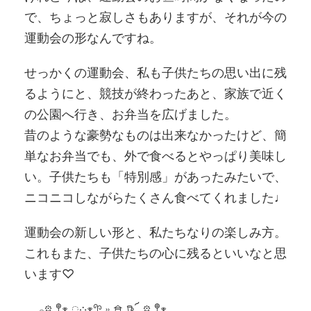
で、ちょっと寂しさもありますが、それが今の
運動会の形なんですね。
せっかくの運動会、私も子供たちの思い出に残
るようにと、競技が終わったあと、家族で近く
の公園へ行き、お弁当を広げました。
昔のような豪勢なものは出来なかったけど、簡
単なお弁当でも、外で食べるとやっぱり美味し
い。子供たちも「特別感」があったみたいで、
ニコニコしながらたくさん食べてくれました♩
運動会の新しい形と、私たちなりの楽しみ方。
これもまた、子供たちの心に残るといいなと思
います♡
𓂃𓂂𖡼.𖤣𖥧𓈒◌܀𖥧𖧧 ˒˒.𖠿 𖠚՜ 𖡼.𖤣𖥧